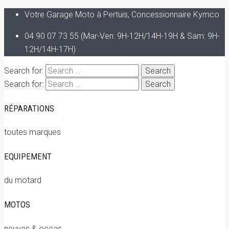
Votre Garage Moto à Pertuis, Concessionnaire Kymco
04 90 07 73 55 (Mar-Ven: 9H-12H/14H-19H & Sam: 9H-
12H/14H-17H)
Search for:
Search for:
RÉPARATIONS
toutes marques
EQUIPEMENT
du motard
MOTOS
neuves & occas