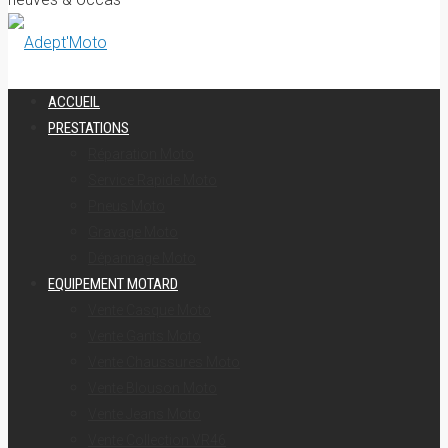
ACCUEIL
PRESTATIONS
Réparation Moto
Service Rapide Moto
Pneus Moto
Gravage Moto
Dépannage Moto
EQUIPEMENT MOTARD
Vente Casque Moto
Vente Gants Moto
Vente Chaussures Moto
Vente Blouson Moto
Vente Jeans Moto
Vente Collection VR46