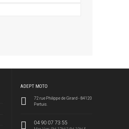
ADEPT MOTO
72 rue Philippe de Girard - 84120
Pertuis.
04 90 07 73 55
Mar-Ven: 9H-12H/14H-19H &