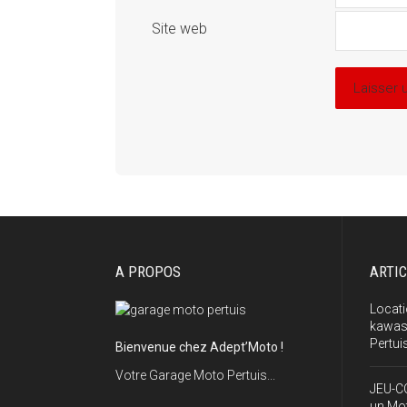
Site web
A PROPOS
ARTI
Locat
kawasa
Pertui
Bienvenue chez Adept’Moto !
Votre Garage Moto Pertuis...
JEU-C
un Mo