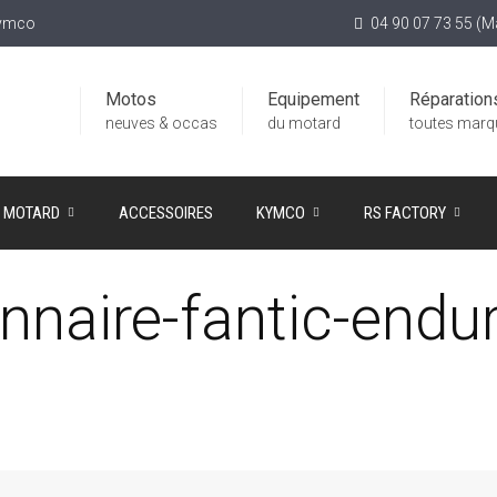
Kymco
04 90 07 73 55 (
Motos
Equipement
Réparation
neuves & occas
du motard
toutes marq
T MOTARD
ACCESSOIRES
KYMCO
RS FACTORY
nnaire-fantic-endu