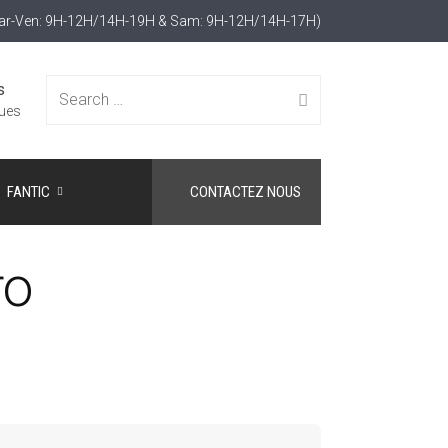
Mar-Ven: 9H-12H/14H-19H & Sam: 9H-12H/14H-17H)
s
Search
ues
FANTIC
CONTACTEZ NOUS
for:
ro