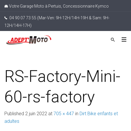
Votre Garage Moto à Pertuis, Concessionnaire Kymco
04 90 07 73 55 (Mar-Ven: 9H-12H/14H-19H & Sam: 9H-
12H/14H-17H)
RS-Factory-Mini-
60-rs-factory
Published
2 juin 2022
at
705 × 447
in
Dirt Bike enfants et
adultes