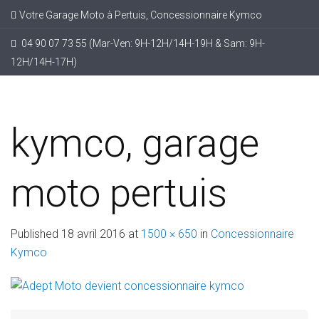
Votre Garage Moto à Pertuis, Concessionnaire Kymco
04 90 07 73 55 (Mar-Ven: 9H-12H/14H-19H & Sam: 9H-
12H/14H-17H)
kymco, garage
moto pertuis
Published
18 avril 2016
at
1500 × 650
in
Concessionnaire
Kymco