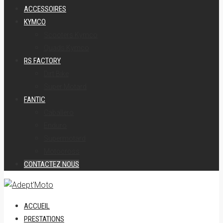
ACCESSOIRES
KYMCO
Scooters Kymco
Quads Kymco
RS FACTORY
Dirt Bike
Super Motard
FANTIC
Caballero
Enduro
Supermotard
Motocross
CONTACTEZ NOUS
ACCUEIL
PRESTATIONS