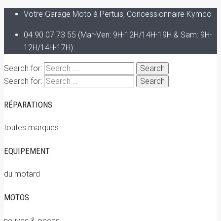
Votre Garage Moto à Pertuis, Concessionnaire Kymco
04 90 07 73 55 (Mar-Ven: 9H-12H/14H-19H & Sam: 9H-
12H/14H-17H)
Search for:
Search for:
RÉPARATIONS
toutes marques
EQUIPEMENT
du motard
MOTOS
neuves & occas