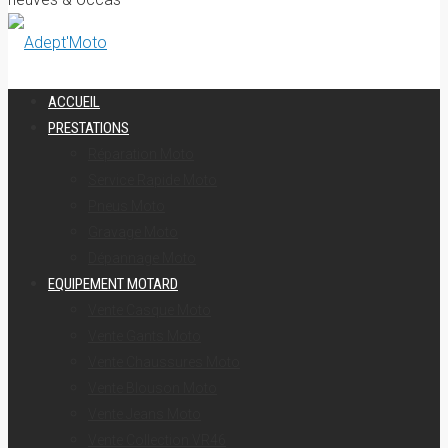
ACCUEIL
PRESTATIONS
Réparation Moto
Service Rapide Moto
Pneus Moto
Gravage Moto
Dépannage Moto
EQUIPEMENT MOTARD
Vente Casque Moto
Vente Gants Moto
Vente Chaussures Moto
Vente Blouson Moto
Vente Jeans Moto
Vente Collection VR46