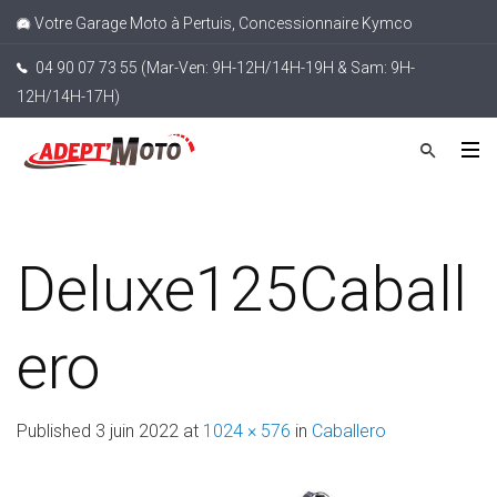
Votre Garage Moto à Pertuis, Concessionnaire Kymco
04 90 07 73 55 (Mar-Ven: 9H-12H/14H-19H & Sam: 9H-
12H/14H-17H)
Deluxe125Caball
ero
Published
3 juin 2022
at
1024 × 576
in
Caballero