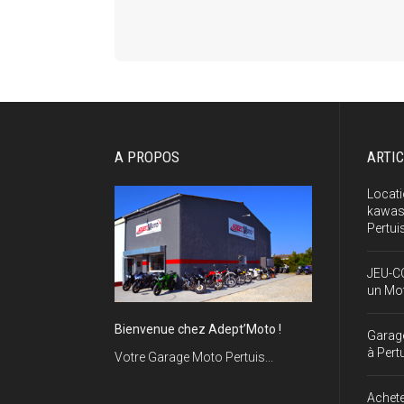
A PROPOS
ARTI
Locat
kawasa
Pertui
JEU-C
un Mo
Bienvenue chez Adept’Moto !
Garag
à Pert
Votre Garage Moto Pertuis...
Achete