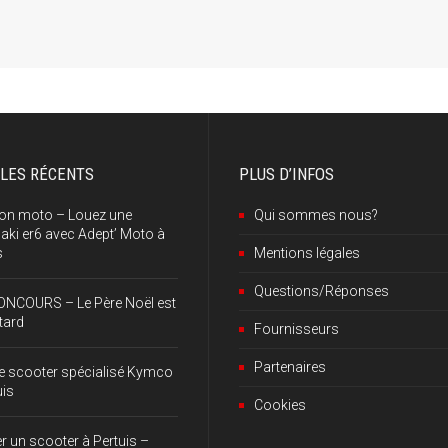
CLES RÉCENTS
PLUS D’INFOS
ion moto – Louez une
Qui sommes nous?
ki er6 avec Adept’ Moto à
s
Mentions légales
Questions/Réponses
ONCOURS – Le Père Noël est
tard
Fournisseurs
Partenaires
e scooter spécialisé Kymco
uis
Cookies
r un scooter à Pertuis –