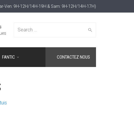
Mar-Ven: 9H-12H/14H-19H & Sam: 9H-12H/14H-17H)
s
Search
ues
FANTIC
CONTACTEZ NOUS
for:
s
uis