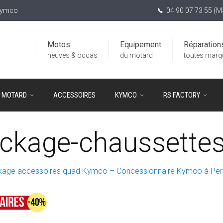
 Kymco
04 90 07 73 55 (
Motos
Equipement
Réparation
neuves & occas
du motard
toutes marq
T MOTARD
ACCESSOIRES
KYMCO
RS FACTORY
ockage-chaussette
age accessoires quad Kymco – Concessionnaire Kymco à Pert